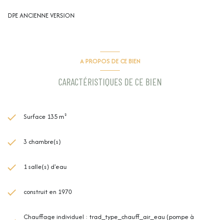
automatique et visiophone...
Cette maison vous réserve de nombreuses possibilités de réorganisation
DPE ANCIENNE VERSION
des espaces et vous offrira un potentiel d'aménagement...
Une visite s'impose pour découvrir et être séduit par cette charmante
maison. Contactez Julien SAROLI au 06 16 47 82 98 ou Jean-Christophe
PAULEAU au 07 80 61 43 27.
Honoraires charges vendeur, DPE B
A PROPOS DE CE BIEN
Agence JUNE IMMOBILIER , 3 route de Marennes 69970 CHAPONNAY
CARACTÉRISTIQUES DE CE BIEN
Surface 135 m²
3 chambre(s)
1 salle(s) d'eau
construit en 1970
Chauffage individuel : trad_type_chauff_air_eau (pompe à