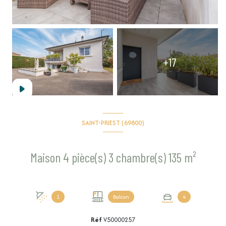
+17
SAINT-PRIEST (69800)
Maison 4 pièce(s) 3 chambre(s) 135 m²
1
Balcon
4
Réf
V50000257