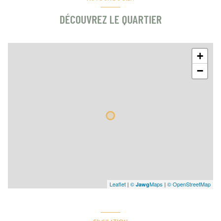
DÉCOUVREZ LE QUARTIER
+
−
Leaflet
|
©
Maps
|
© OpenStreetMap
Jawg