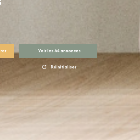
trer
Voir les
44
annonces
Réinitialiser