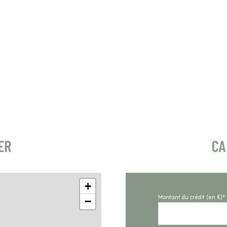
ER
CA
+
Montant du crédit (en €)*
−