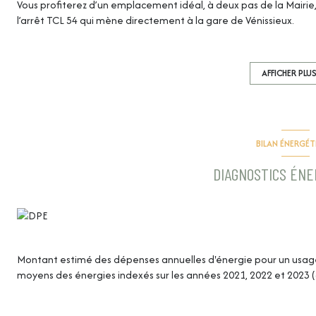
Vous profiterez d’un emplacement idéal, à deux pas de la Mairie
l’arrêt TCL 54 qui mène directement à la gare de Vénissieux.
La maison offre une pièce de vie lumineuse avec cuisine ouver
indépendant. À l’étage, trois chambres avec rangements, une 
l’ensemble.
AFFICHER PLU
Côté extérieur, une terrasse avec store électrique vous attend 
menuiseries récentes et excellentes performances énergétiques 
Pour plus d’informations, contactez l’agence June Immobilier au 0
JUNE IMMOBILIER - 3, route de Marennes 69970 Chaponnay - Hon
BILAN ÉNERGÉ
DIAGNOSTICS ÉN
Montant estimé des dépenses annuelles d'énergie pour un usage s
moyens des énergies indexés sur les années 2021, 2022 et 2023