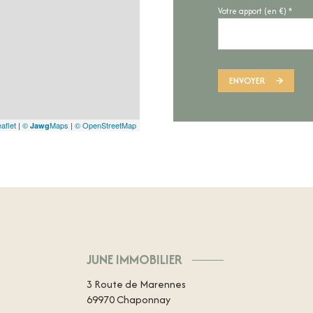
Votre apport (en €) *
ENVOYER
aflet
|
©
Maps
|
© OpenStreetMap
Jawg
JUNE IMMOBILIER
3 Route de Marennes
69970
Chaponnay