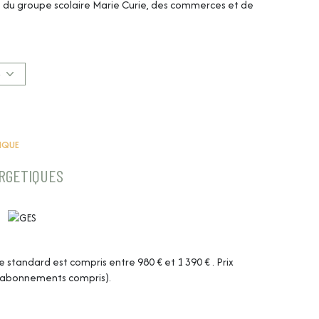
, du groupe scolaire Marie Curie, des commerces et de
te entièrement équipée, une buanderie et un WC
salle d’eau moderne et un second WC complètent
S
pour vos moments de détente. Climatisation réversible,
viennent parfaire ce bien clé en main.
4 37 65 15 80 ou Delphine Vitti au 06 51 87 02 04.
oraires charge vendeurs - DPE C
TIQUE
ERGETIQUES
tandard est compris entre 980 € et 1 390 € . Prix
 (abonnements compris).