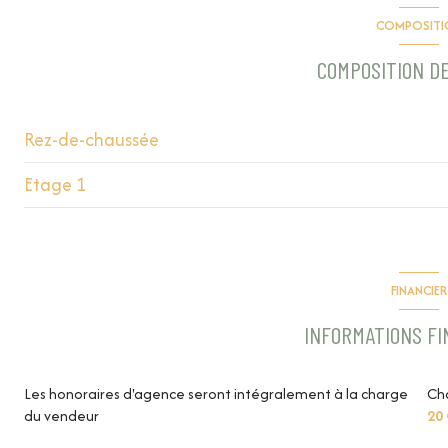
COMPOSITI
2 niveau(x)
COMPOSITION DE
balcon
Rez-de-chaussée
Etage 1
entrée
cuisine
salle d'eau
salon/sejour
chambre
FINANCIER
buanderie
chambre
INFORMATIONS F
WC
chambre
Les honoraires d'agence seront intégralement à la charge
Ch
du vendeur
20 