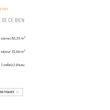
E BIEN
 DE CE BIEN
carrez 83,35 m²
séjour 32,66 m²
1 salle(s) d'eau
cuisine américaine (semi-équipée)
1 parking(s)
RISTIQUES
1 côté(s) mitoyen(s)