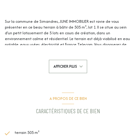
Sur la commune de Simandres, JUNE IMMOBILIER est ravie de vous
présenter en ce beau terrain à bâtir de 505 m², lot 1. Il se situe au sein
d’un petit lotissement de 5 lots en cours de création, dans un
environnement calme et résidentiel. Le terrain est déjà viabilisé en eau
potable, eaux usées, électricité et France Telecom. Vous disposerez de
200 m² de surface de plancher. Ce terrain est libre constrcuteur.
3 autres lots sont disponibles à la vente (lot 5: 537 m2, lot 4: 641 m2, lot
3: 504 m2, le lot 2 étant déjà réservé)
AFFICHER PLUS
Si vous souhaitez programmer une visite, contactez Julien SAROLI au 06
16 47 82 98 ou au 04 37 65 15 80. Honoraires à la charge du vendeur. -
JUNE IMMOBILIER - 3, route de Marennes 69970 Chaponnay.
A PROPOS DE CE BIEN
CARACTÉRISTIQUES DE CE BIEN
terrain 505 m²