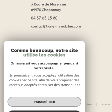
3 Route de Marennes
69970
Chaponnay
04 37 65 15 80
contact@june-immobilier.com
NOS RÉSEAUX
Comme beaucoup, notre site
utilise les cookies
NOUS SUIVRE
On aimerait vous accompagner pendant
votre visite.
En poursuivant, vous acceptez l'utilisation des
cookies par ce site, afin de vous proposer des
contenus adaptés et réaliser des statistiques !
© 2026 | Tous droits réservés
PARAMÉTRER
Nos partenaires
Mentions légales
Nos honoraires
Admin
Politique RGPD
Cookies