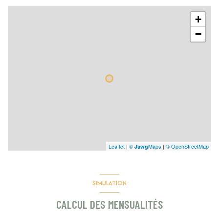
+
−
Leaflet
|
©
Maps
|
© OpenStreetMap
Jawg
SIMULATION
CALCUL DES MENSUALITÉS