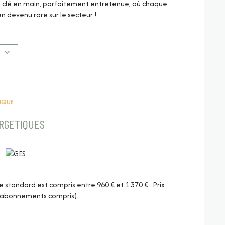
 clé en main, parfaitement entretenue, où chaque
n devenu rare sur le secteur !
 avec sa cuisine entièrement aménagée vous charmera
arage attenant de près de 16 m² complètent ce niveau.
au. Une deuxième salle de bains et un WC complètent ce
S
la possibilité de stationner 2 véhicules à l’avant de la
ques, cuisine aménagée et équipée, panneaux solaires,
TIQUE
llir ses nouveaux propriétaires.
ERGETIQUES
tandard est compris entre 960 € et 1 370 € . Prix
 (abonnements compris).