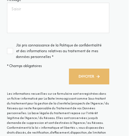
J'ai pris connaissance de la Politique de confidentialité
et des informations relatives au traitement de mes
données personnelles *
* Champs obligatoires
ENVOYER
Les informations recueillies sur ce formulaire sont enregistrées dans
un fichier informatisé par La Boite Immo agissant comme Sous-traitant
du traitement pour la gestion de la clientèle/prospects de l'Agence / du
Réseau qui reste Responsable du Traitement de vos Données
personnelles. La base légale du traitement repose sur l'intérêt
légitime de l'Agence / du Réseau. Elles sont conservées jusqu'à
demande de suppression et sont destinées à l'Agence / au Réseau.
Conformément à la loi « informatique et libertés », vous disposez des
droits d’accès, de rectification, d’effacement, d’opposition, de limitation