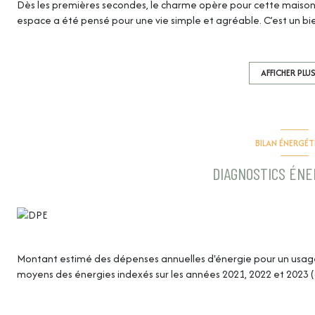
Dès les premières secondes, le charme opère pour cette maison
espace a été pensé pour une vie simple et agréable. C’est un bie
Au rez-de-chaussée, une grande pièce de vie de plus de 47 m²
par ses volumes et sa luminosité. Une buanderie, un WC et un g
À l'étage, 3 belles chambres, dont une avec sa propre salle d’e
AFFICHER PLU
niveau.
La parcelle de 232 m² vous offrira un espace jardin cosy, ainsi que 
maison, en plus du garage.
Côté prestations : menuiseries PVC avec volets roulants électri
BILAN ÉNERGÉ
climatisation, placards, chauffage au gaz de ville.
Maison coup de cœur sans aucun travaux à prévoir, prête à accuei
DIAGNOSTICS ÉN
Pour plus d'infos, contactez Delphine VITTI au 06 51 87 02 04.
Honoraires à la charge du vendeur - DPE B
Montant estimé des dépenses annuelles d'énergie pour un usage s
moyens des énergies indexés sur les années 2021, 2022 et 2023