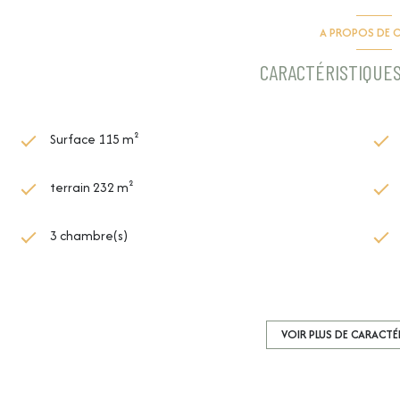
A PROPOS DE C
CARACTÉRISTIQUES
Surface 115 m²
terrain 232 m²
3 chambre(s)
1 salle(s) d'eau
cuisine américaine (équipée)
VOIR PLUS DE CARACTÉ
1 parking(s)