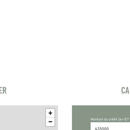
7.5 m²
ER
CA
+
Montant du crédit (en €)*
−