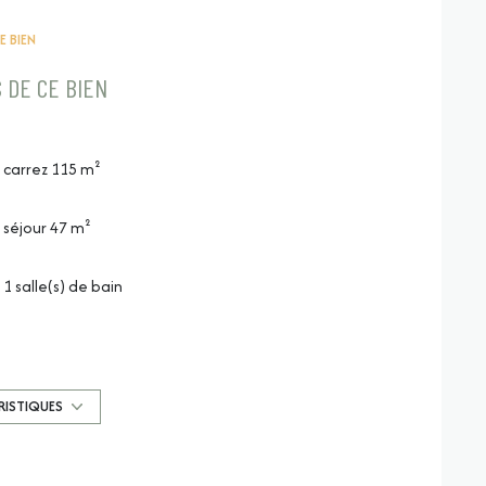
E BIEN
 DE CE BIEN
carrez 115 m²
séjour 47 m²
1 salle(s) de bain
construit en 2020
1 garage(s)
RISTIQUES
exposition Sud-Ouest