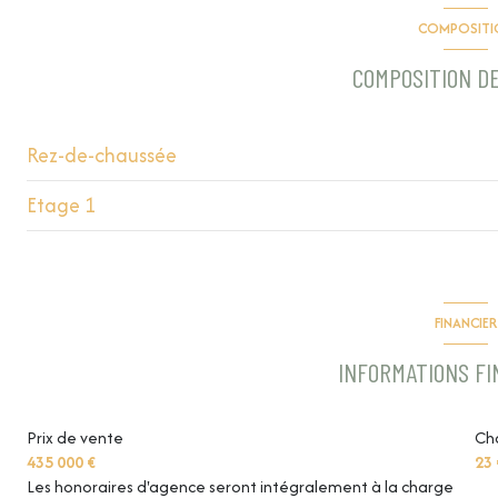
COMPOSITI
2 niveau(x)
COMPOSITION DE
accès handicapé
Rez-de-chaussée
Etage 1
salon/sejour
accueil
dressing
WC
chambre
FINANCIER
buanderie
chambre
INFORMATIONS F
garage
chambre
Prix de vente
Ch
salle de bain
435 000 €
23 
WC
Les honoraires d'agence seront intégralement à la charge