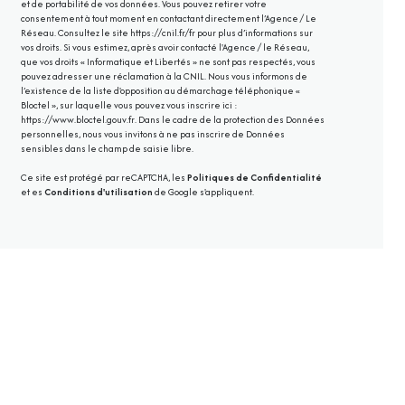
et de portabilité de vos données. Vous pouvez retirer votre
consentement à tout moment en contactant directement l’Agence / Le
Réseau. Consultez le site
https://cnil.fr/fr
pour plus d’informations sur
vos droits. Si vous estimez, après avoir contacté l'Agence / le Réseau,
que vos droits « Informatique et Libertés » ne sont pas respectés, vous
pouvez adresser une réclamation à la CNIL. Nous vous informons de
l’existence de la liste d'opposition au démarchage téléphonique «
Bloctel », sur laquelle vous pouvez vous inscrire ici :
https://www.bloctel.gouv.fr
. Dans le cadre de la protection des Données
personnelles, nous vous invitons à ne pas inscrire de Données
sensibles dans le champ de saisie libre.
Ce site est protégé par reCAPTCHA, les
Politiques de Confidentialité
et es
Conditions d'utilisation
de Google s'appliquent.