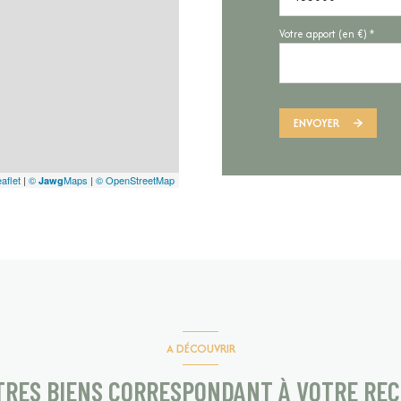
Votre apport (en €) *
ENVOYER
aflet
|
©
Maps
|
© OpenStreetMap
Jawg
A DÉCOUVRIR
TRES BIENS CORRESPONDANT À VOTRE RE