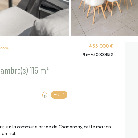
435 000 €
9970)
Réf
V30000852
Maison 5 pièce(s) 3 chambre(s) 115 m²
232 m²
r, sur la commune prisée de Chaponnay, cette maison
amilial.