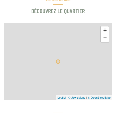
DÉCOUVREZ LE QUARTIER
+
−
Leaflet
|
©
Maps
|
© OpenStreetMap
Jawg