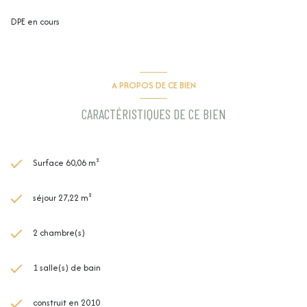
Les informations sur les risques auxquels ce bien est exposé sont
disponibles sur le site
Géorisques
DPE en cours
A PROPOS DE CE BIEN
CARACTÉRISTIQUES DE CE BIEN
Surface 60,06 m²
séjour 27,22 m²
2 chambre(s)
1 salle(s) de bain
construit en 2010