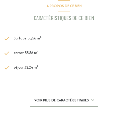
A PROPOS DE CE BIEN
CARACTÉRISTIQUES DE CE BIEN
Surface 55,56 m²
carrez 55,56 m²
séjour 32,24 m²
1 chambre(s)
1 salle(s) d'eau
VOIR PLUS DE CARACTÉRISTIQUES
construit en 1995
cuisine américaine (équipée)