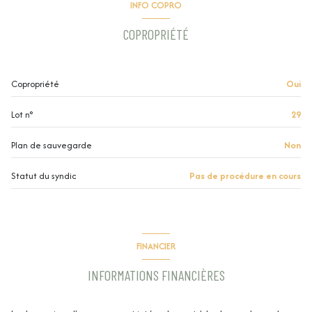
INFO COPRO
1 garage(s)
COPROPRIÉTÉ
exposition Nord-Ouest
Copropriété
Oui
1 niveau(x)
Lot n°
29
2ème étage
Plan de sauvegarde
Non
2 étage(s)
Statut du syndic
Pas de procédure en cours
vue Parc Jourdan
balcon
FINANCIER
INFORMATIONS FINANCIÈRES
interphone