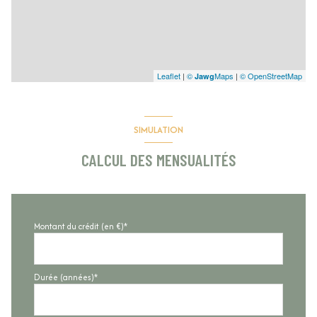
Leaflet
|
©
Maps
|
© OpenStreetMap
Jawg
SIMULATION
CALCUL DES MENSUALITÉS
Montant du crédit (en €)*
Durée (années)*